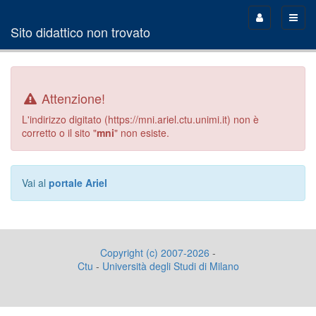
Toggle
Toggl
Sito didattico non trovato
sidebar
naviga
Attenzione!
L'indirizzo digitato (https://mni.ariel.ctu.unimi.it) non è
corretto o il sito "
mni
" non esiste.
Vai al
portale Ariel
Copyright (c) 2007-2026
-
Ctu
-
Università degli Studi di Milano